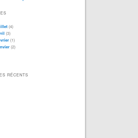
VES
illet
(4)
ril
(3)
vrier
(1)
nvier
(2)
LES RÉCENTS