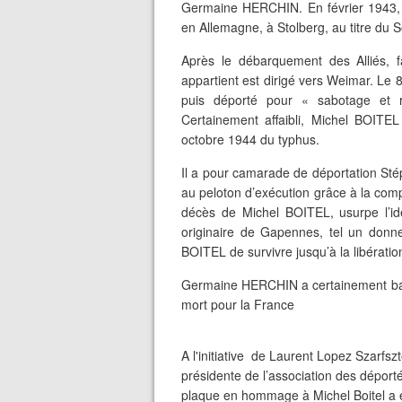
Germaine HERCHIN. En février 1943, M
en Allemagne, à Stolberg, au titre du S
Après le débarquement des Alliés, f
appartient est dirigé vers Weimar. Le 
puis déporté pour « sabotage et 
Certainement affaibli, Michel BOITEL 
octobre 1944 du typhus.
Il a pour camarade de déportation S
au peloton d’exécution grâce à la compl
décès de Michel BOITEL, usurpe l’iden
originaire de Gapennes, tel un donn
BOITEL de survivre jusqu’à la libérati
Germaine HERCHIN a certainement batai
mort pour la France
A l'initiative de Laurent Lopez Szarfs
présidente de l’association des déporté
plaque en hommage à Michel Boitel a 