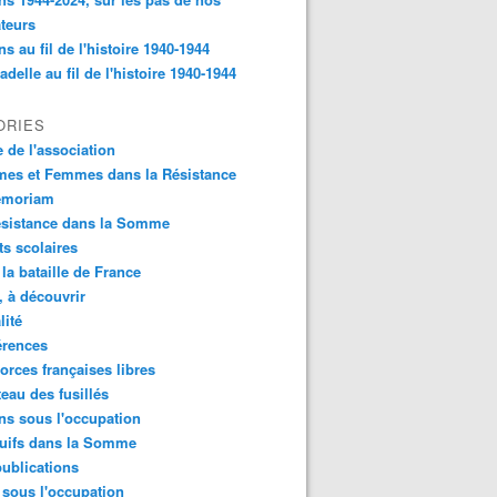
ateurs
s au fil de l'histoire 1940-1944
tadelle au fil de l'histoire 1940-1944
ORIES
e de l'association
es et Femmes dans la Résistance
emoriam
ésistance dans la Somme
ts scolaires
 la bataille de France
e, à découvrir
lité
érences
orces françaises libres
teau des fusillés
s sous l'occupation
Juifs dans la Somme
ublications
 sous l'occupation