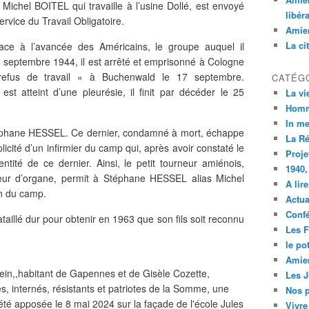
ichel BOITEL qui travaille à l’usine Dollé, est envoyé
libér
ervice du Travail Obligatoire.
Amien
La ci
ace à l’avancée des Américains, le groupe auquel il
8 septembre 1944, il est arrêté et emprisonné à Cologne
refus de travail » à Buchenwald le 17 septembre.
CATÉG
est atteint d’une pleurésie, il finit par décéder le 25
La vi
Homm
In m
téphane HESSEL. Ce dernier, condamné à mort, échappe
La R
icité d’un infirmier du camp qui, après avoir constaté le
Proje
tité de ce dernier. Ainsi, le petit tourneur amiénois,
1940,
eur d’organe, permit à Stéphane HESSEL alias Michel
A lir
on du camp.
Actua
Conf
llé dur pour obtenir en 1963 que son fils soit reconnu
Les F
le po
Amien
ztein,,habitant de Gapennes et de Gisèle Cozette,
Les 
s, internés, résistants et patriotes de la Somme, une
Nos p
été apposée le 8 mai 2024 sur
la façade de l'école Jules
Vivre