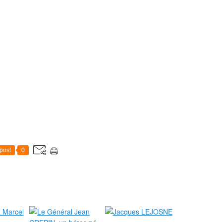
post
0