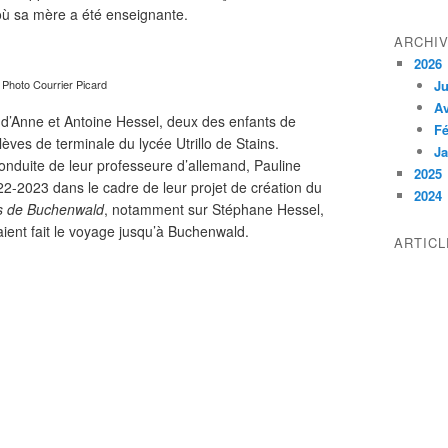
 où sa mère a été enseignante.
ARCHI
2026
Photo Courrier Picard
Ju
Av
d’Anne et Antoine Hessel, deux des enfants de
Fé
èves de terminale du lycée Utrillo de Stains.
Ja
conduite de leur professeure d’allemand, Pauline
2025
022-2023
dans le cadre de leur projet de création du
2024
 de Buchenwald
, notamment sur Stéphane Hessel
,
aient fait le voyage jusqu’à Buchenwald.
ARTIC