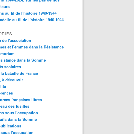
ateurs
s au fil de l'histoire 1940-1944
tadelle au fil de l'histoire 1940-1944
ORIES
e de l'association
es et Femmes dans la Résistance
emoriam
ésistance dans la Somme
ts scolaires
 la bataille de France
e, à découvrir
lité
érences
orces françaises libres
teau des fusillés
s sous l'occupation
Juifs dans la Somme
ublications
 sous l'occupation