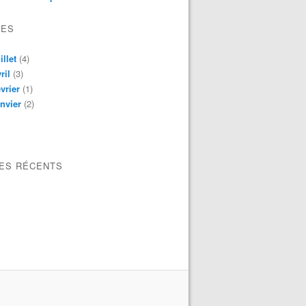
VES
illet
(4)
ril
(3)
vrier
(1)
nvier
(2)
LES RÉCENTS