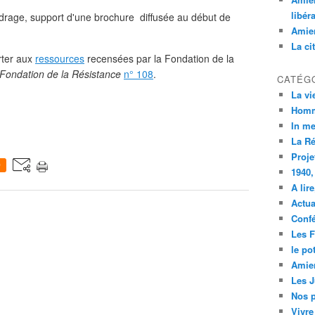
libér
cadrage, support d'une brochure diffusée au début de
Amien
La ci
orter aux
ressources
recensées par la Fondation de la
 Fondation de la Résistance
n° 108
.
CATÉG
La vi
Homm
In m
La R
Proje
0
1940,
A lir
Actua
Conf
Les F
le po
Amien
Les 
Nos p
Vivre