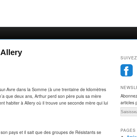
Allery
SUIVEZ
NEWSL
sur-Avre dans la Somme (à une trentaine de kilomètres
Abonnez
il n’a que deux ans, Arthur perd son père puis sa mère
articles 
ent habiter à Allery où il trouve une seconde mère qui lui
Email
PAGES
er son pays et il sait que des groupes de Résistants se
Amien