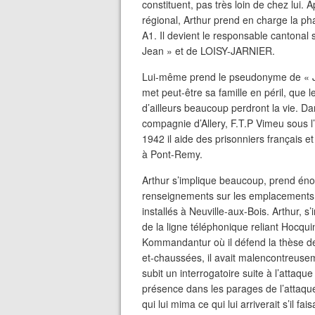
constituent, pas très loin de chez lui. 
régional, Arthur prend en charge la ph
A1. Il devient le responsable canton
Jean » et de LOISY-JARNIER.
Lui-même prend le pseudonyme de « Jarn
met peut-être sa famille en péril, que 
d’ailleurs beaucoup perdront la vie. D
compagnie d’Allery, F.T.P Vimeu sous 
1942 il aide des prisonniers français e
à Pont-Remy.
Arthur s’implique beaucoup, prend én
renseignements sur les emplacements
installés à Neuville-aux-Bois. Arthur, s
de la ligne téléphonique reliant Hocqui
Kommandantur où il défend la thèse de 
et-chaussées, il avait malencontreusemen
subit un interrogatoire suite à l’attaq
présence dans les parages de l’attaque,
qui lui mima ce qui lui arriverait s’il fa