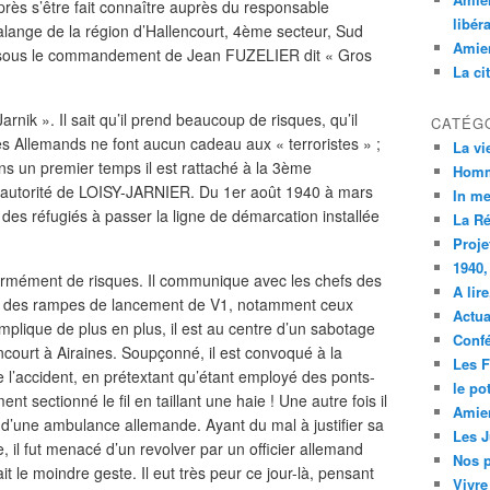
Après s’être fait connaître auprès du responsable
libér
alange de la région d’Hallencourt, 4ème secteur, Sud
Amien
al sous le commandement de Jean FUZELIER dit « Gros
La ci
ik ». Il sait qu’il prend beaucoup de risques, qu’il
CATÉG
les Allemands ne font aucun cadeau aux « terroristes » ;
La vi
ans un premier temps il est rattaché à la 3ème
Homm
l’autorité de LOISY-JARNIER. Du 1er août 1940 à mars
In m
t des réfugiés à passer la ligne de démarcation installée
La R
Proje
1940,
ormément de risques. Il communique avec les chefs des
A lir
 des rampes de lancement de V1, notamment ceux
Actua
’implique de plus en plus, il est au centre d’un sabotage
Conf
ncourt à Airaines. Soupçonné, il est convoqué à la
Les F
l’accident, en prétextant qu’étant employé des ponts-
le po
t sectionné le fil en taillant une haie ! Une autre fois il
Amien
ue d’une ambulance allemande. Ayant du mal à justifier sa
Les 
 il fut menacé d’un revolver par un officier allemand
Nos p
isait le moindre geste. Il eut très peur ce jour-là, pensant
Vivre