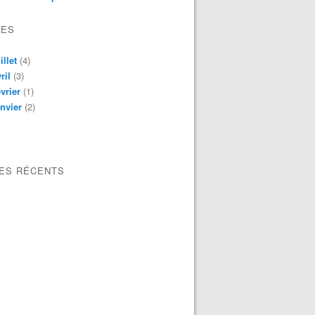
VES
illet
(4)
ril
(3)
vrier
(1)
nvier
(2)
LES RÉCENTS