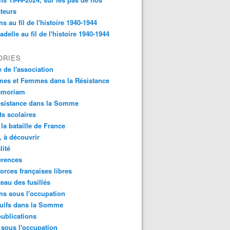
ateurs
s au fil de l'histoire 1940-1944
tadelle au fil de l'histoire 1940-1944
ORIES
e de l'association
es et Femmes dans la Résistance
emoriam
ésistance dans la Somme
ts scolaires
 la bataille de France
e, à découvrir
lité
érences
orces françaises libres
teau des fusillés
s sous l'occupation
Juifs dans la Somme
ublications
 sous l'occupation