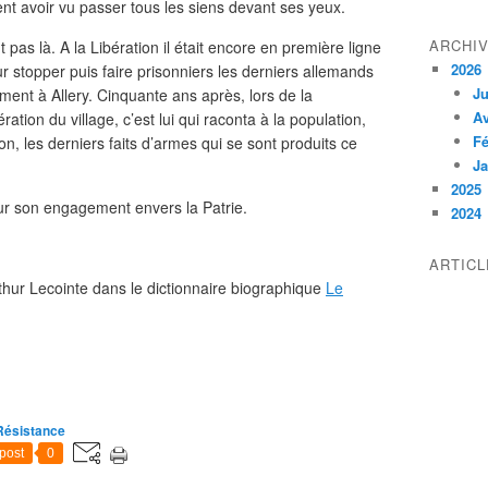
ient avoir vu passer tous les siens devant ses yeux.
ARCHI
pas là. A la Libération il était encore en première ligne
2026
r stopper puis faire prisonniers les derniers allemands
Ju
ent à Allery. Cinquante ans après, lors de la
Av
tion du village, c’est lui qui raconta à la population,
Fé
, les derniers faits d’armes qui se sont produits ce
Ja
2025
ur son engagement envers la Patrie.
2024
ARTIC
thur Lecointe dans le dictionnaire biographique
Le
Résistance
post
0