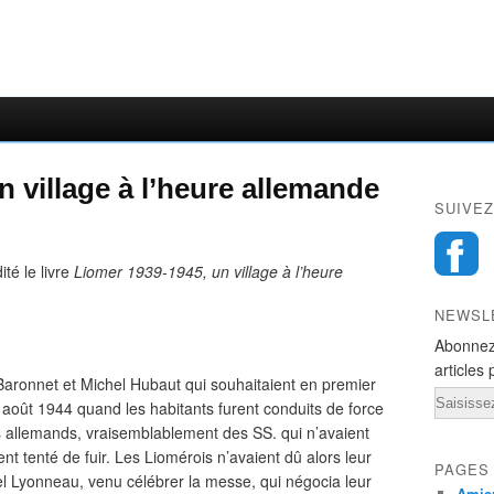
 village à l’heure allemande
SUIVEZ
té le livre
Liomer 1939-1945, un village à l’heure
NEWSL
Abonnez
articles 
Baronnet et Michel Hubaut qui souhaitaient en premier
Email
17 août 1944 quand les habitants furent conduits de force
ats allemands, vraisemblablement des SS. qui n’avaient
ient tenté de fuir. Les Liomérois n’avaient dû alors leur
PAGES
hel Lyonneau, venu célébrer la messe, qui négocia leur
Amien