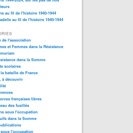
ateurs
s au fil de l'histoire 1940-1944
tadelle au fil de l'histoire 1940-1944
ORIES
e de l'association
es et Femmes dans la Résistance
emoriam
ésistance dans la Somme
ts scolaires
 la bataille de France
e, à découvrir
lité
érences
orces françaises libres
teau des fusillés
s sous l'occupation
Juifs dans la Somme
ublications
 sous l'occupation