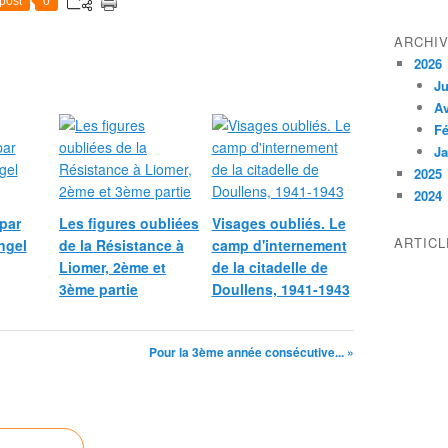
post
0
ARCHI
2026
Ju
Av
Fé
Ja
2025
2024
par
Les figures oubliées
Visages oubliés. Le
ARTIC
ngel
de la Résistance à
camp d'internement
Liomer, 2ème et
de la citadelle de
3ème partie
Doullens, 1941-1943
Pour la 3ème année consécutive... »