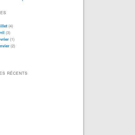
VES
illet
(4)
ril
(3)
vrier
(1)
nvier
(2)
LES RÉCENTS