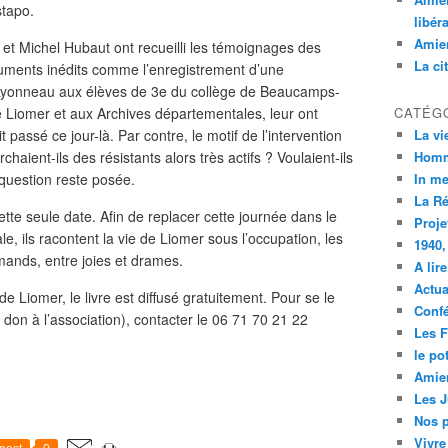
stapo.
libér
Amien
t Michel Hubaut ont recueilli les témoignages des
La ci
cuments inédits comme l’enregistrement d’une
Lyonneau aux élèves de 3e du collège de Beaucamps-
e Liomer et aux Archives départementales, leur ont
CATÉG
 passé ce jour-là. Par contre, le motif de l’intervention
La vi
aient-ils des résistants alors très actifs ? Voulaient-ils
Homm
question reste posée.
In m
La R
tte seule date. Afin de replacer cette journée dans le
Proje
, ils racontent la vie de Liomer sous l’occupation, les
1940,
emands, entre joies et drames.
A lir
Actua
de Liomer, le livre est diffusé gratuitement. Pour se le
Conf
n don à l’association), contacter le 06 71 70 21 22
Les F
le po
Amien
Les 
Nos p
Vivre