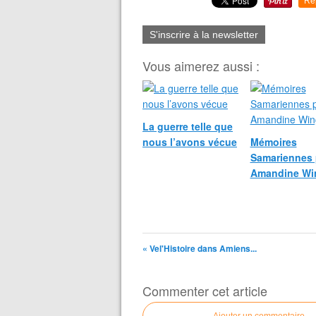
Re
S'inscrire à la newsletter
Vous aimerez aussi :
La guerre telle que
nous l’avons vécue
Mémoires
Samariennes 
Amandine Wi
« Vel'Histoire dans Amiens...
Commenter cet article