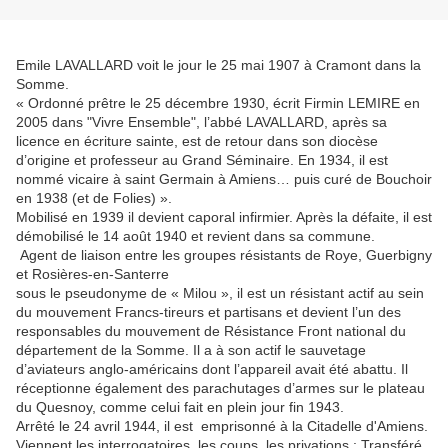
Emile LAVALLARD voit le jour le 25 mai 1907 à Cramont dans la
Somme.
« Ordonné prêtre le 25 décembre 1930, écrit Firmin LEMIRE en
2005 dans "Vivre Ensemble", l’abbé LAVALLARD, après sa
licence en écriture sainte, est de retour dans son diocèse
d’origine et professeur au Grand Séminaire. En 1934, il est
nommé vicaire à saint Germain à Amiens… puis curé de Bouchoir
en 1938 (et de Folies) ».
Mobilisé en 1939 il devient caporal infirmier. Après la défaite, il est
démobilisé le 14 août 1940 et revient dans sa commune.
Agent de liaison entre les groupes résistants de Roye, Guerbigny
et Rosières-en-Santerre
sous le pseudonyme de « Milou », il est un résistant actif au sein
du mouvement Francs-tireurs et partisans et devient l’un des
responsables du mouvement de Résistance Front national du
département de la Somme. Il a à son actif le sauvetage
d’aviateurs anglo-américains dont l’appareil avait été abattu. Il
réceptionne également des parachutages d’armes sur le plateau
du Quesnoy, comme celui fait en plein jour fin 1943.
Arrêté le 24 avril 1944, il est emprisonné à la Citadelle d'Amiens.
Viennent les interrogatoires, les coups, les privations ; Transféré