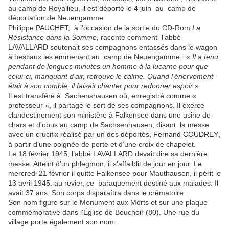
au camp de Royallieu, il est déporté le 4 juin au camp de
déportation de Neuengamme.
Philippe PAUCHET, à l'occasion de la sortie du CD-Rom
La
Résistance dans la Somme,
raconte comment
l’abbé
LAVALLARD
soutenait ses compagnons entassés dans le wagon
à bestiaux les emmenant au camp de Neuengamme : «
Il
a tenu
pendant de longues minutes un homme à la lucarne pour que
celui-ci, manquant d’air, retrouve le calme. Quand l’énervement
était à son comble, il faisait chanter pour redonner espoir
»
.
Il est transféré à Sachenshausen où, enregistré comme «
professeur », il partage le sort de ses compagnons
.
Il exerce
clandestinement son ministère à Falkensee dans une usine de
chars et d'obus au camp de Sachsenhausen, disant la messe
avec un crucifix réalisé par un des déportés,
Fernand COUDREY
,
à partir d’une poignée de porte et d’une croix de chapelet.
Le 18 février 1945, l’abbé LAVALLARD devait dire sa dernière
messe. Atteint d’un phlegmon, il s’affaiblit de jour en jour. Le
mercredi 21 février il quitte Falkensee pour Mauthausen, il périt le
13 avril 1945. au revier, ce
baraquement destiné aux malades. Il
avait 37 ans.
Son corps disparaîtra dans le crématoire.
Son nom figure sur le Monument aux Morts et sur une plaque
commémorative dans l'Église de Bouchoir (80). Une rue du
village porte également son nom.