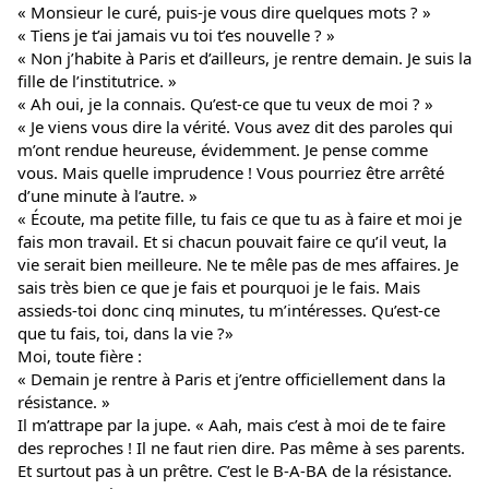
« Monsieur le curé, puis-je vous dire quelques mots ? »
« Tiens je t’ai jamais vu toi t’es nouvelle ? »
« Non j’habite à Paris et d’ailleurs, je rentre demain. Je suis la
fille de l’institutrice. »
« Ah oui, je la connais. Qu’est-ce que tu veux de moi ? »
« Je viens vous dire la vérité. Vous avez dit des paroles qui
m’ont rendue heureuse, évidemment. Je pense comme
vous. Mais quelle imprudence ! Vous pourriez être arrêté
d’une minute à l’autre. »
« Écoute, ma petite fille, tu fais ce que tu as à faire et moi je
fais mon travail. Et si chacun pouvait faire ce qu’il veut, la
vie serait bien meilleure. Ne te mêle pas de mes affaires. Je
sais très bien ce que je fais et pourquoi je le fais. Mais
assieds-toi donc cinq minutes, tu m’intéresses. Qu’est-ce
que tu fais, toi, dans la vie ?»
Moi, toute fière :
« Demain je rentre à Paris et j’entre officiellement dans la
résistance. »
Il m’attrape par la jupe. « Aah, mais c’est à moi de te faire
des reproches ! Il ne faut rien dire. Pas même à ses parents.
Et surtout pas à un prêtre. C’est le B-A-BA de la résistance.