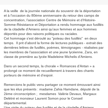
A la veille de la journée nationale du souvenir de la déportation
et à l'occasion du
80ème anniversaire du retour des camps de
concentration
, l’association Centre de Mémoire et d’Histoire-
Somme-Résistance et Déportation a rendu hommage aux fusillés
de la citadelle d'Amiens ainsi qu'aux femmes et aux hommes
déportés pour des raisons politiques ou raciales.
Cet hommage s'est déroulé au "poteau des fusillés" en deux
temps. Il prit d'abord la forme de lectures publiques - extrait des
dernières lettres de fusillés, poèmes, témoignages - réalisées par
les membres de l'association et une jeune lycéenne, Zara, en
classe de première au lycée Madeleine Michelis d'Amiens.
Dans un second temps, l
a chorale « Romances d’Antan » a
prolongé ce moment de recueillement à travers des chants
porteurs de mémoire et d’espoir.
Remercions le public venu partager ce moment émouvant ainsi
que les élus présents :
madame Zahia Hamdane, député de la
2ème circonscription ;
mesdames
Valérie Devaux, Margaux
Delétré et monsieur Laurent Somon pour le Conseil
départemental.
Une visite du poteau des fusillés et de la citadelle d'Amiens