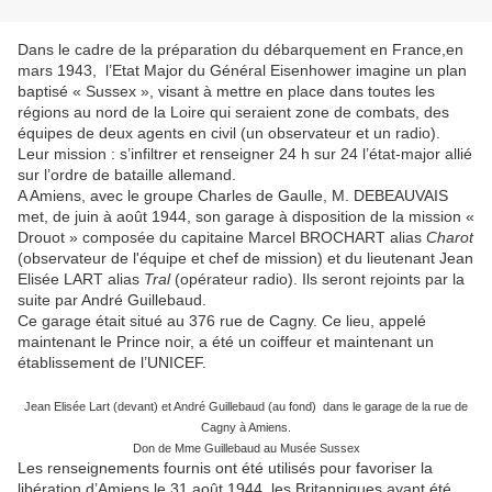
Dans le cadre de la préparation du débarquement en France,en
mars 1943, l’Etat Major du Général Eisenhower imagine un plan
baptisé « Sussex », visant à mettre en place dans toutes les
régions au nord de la Loire qui seraient zone de combats, des
équipes de deux agents en civil (un observateur et un radio).
Leur mission : s’infiltrer et renseigner 24 h sur 24 l’état-major allié
sur l’ordre de bataille allemand.
A Amiens, avec le groupe Charles de Gaulle, M. DEBEAUVAIS
met, de juin à août 1944, son garage à disposition de la mission «
Drouot » composée du capitaine Marcel BROCHART alias
Charot
(observateur de l'équipe et chef de mission) et du lieutenant Jean
Elisée LART alias
Tral
(opérateur radio). Ils seront rejoints par la
suite par André Guillebaud.
Ce garage était situé au 376 rue de Cagny. Ce lieu, appelé
maintenant le Prince noir, a été un coiffeur et maintenant un
établissement de l’UNICEF.
Jean Elisée Lart (devant) et André Guillebaud (au fond) dans le garage de la rue de
Cagny à Amiens.
Don de Mme Guillebaud au Musée Sussex
Les renseignements fournis ont été utilisés pour favoriser la
libération d’Amiens le 31 août 1944, les Britanniques ayant été